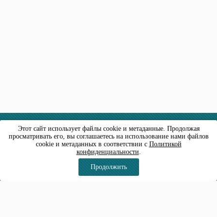
Этот сайт использует файлы cookie и метаданные. Продолжая
© 2014 - 2026 ВелоксСтройКонсалтинг
просматривать его, вы соглашаетесь на использование нами файлов
Политика конфиденциальности
cookie и метаданных в соответствии с
Политикой
конфиденциальности
.
Социальные сети:
Продолжить
пн- пт с 9:00 до 18:00
сб-вс по предварительному согласованию
8 926 189 0035