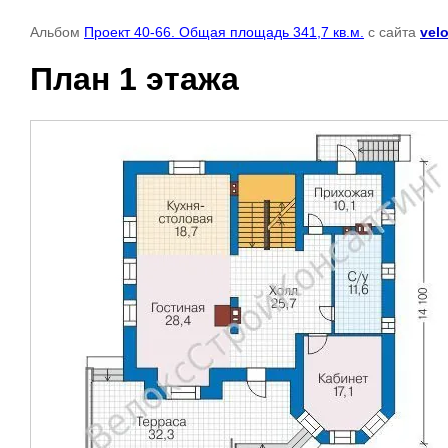
Альбом
Проект 40-66. Общая площадь 341,7 кв.м.
с сайта
vel
План 1 этажа